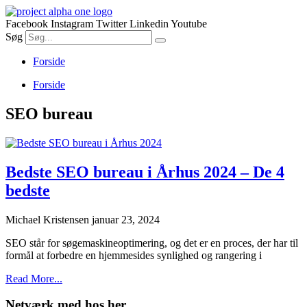
Videre
til
Facebook
Instagram
Twitter
Linkedin
Youtube
indhold
Søg
Forside
Forside
SEO bureau
Bedste SEO bureau i Århus 2024 – De 4
bedste
Michael Kristensen
januar 23, 2024
SEO står for søgemaskineoptimering, og det er en proces, der har til
formål at forbedre en hjemmesides synlighed og rangering i
Read More...
Netværk med hos her